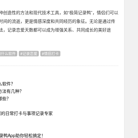
种创造性的方法和现代技术工具，如“极简记录鸭”，情侣们可以
时间的流逝，更是情感深度和共同经历的象征。无论是通过传
法，记录恋爱天数都可以成为增强关系、共同成长的美好途
用什么软件
记录恋爱
情侣打卡
么软件？
方法有几种？
哪些？
您的日常打卡与事项记录专家
？
录鸭App助你轻松搞定！